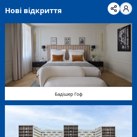
Нові відкриття
Бадішер Гоф