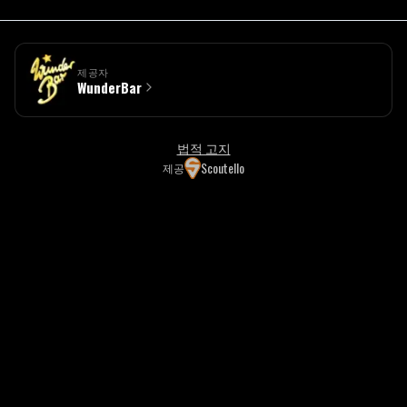
제공자
WunderBar
법적 고지
Scoutello
제공