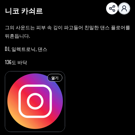
니코 카쇠르
그의 사운드는 피부 속 깊이 파고들어 친밀한 댄스 플로어를
뒤흔듭니다.
DJ, 일렉트로닉, 댄스
136도 바닥
열기