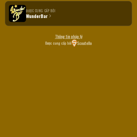
ĐƯỢC CUNG CẤP BỞI
WunderBar
Thông tin pháp lý
Scoutello
Được cung cấp bởi