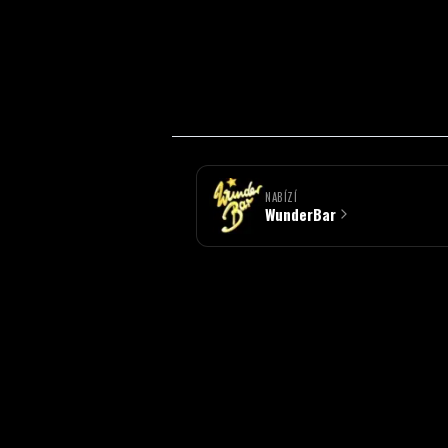
NABÍZÍ
WunderBar