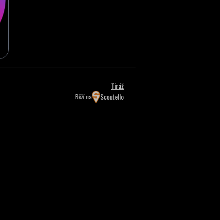
Tiráž
Scoutello
Běží na