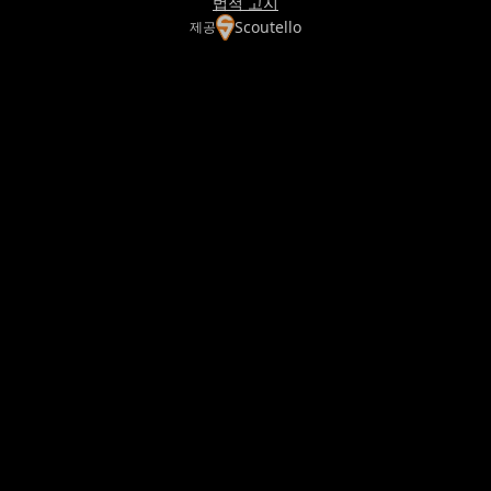
법적 고지
Scoutello
제공