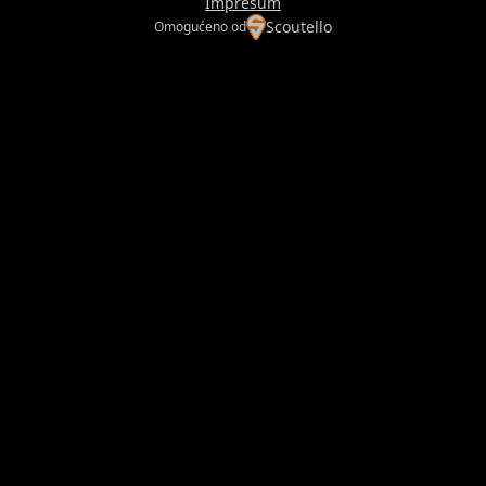
Impresum
Scoutello
Omogućeno od