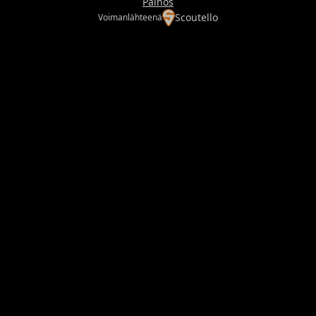
Painos
Scoutello
Voimanlähteenä