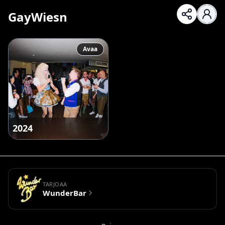
GayWiesn
Avaa
2024
TARJOAA
WunderBar