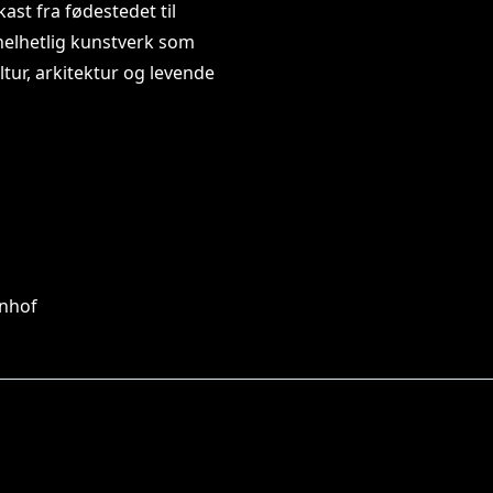
ast fra fødestedet til
helhetlig kunstverk som
ltur, arkitektur og levende
hnhof