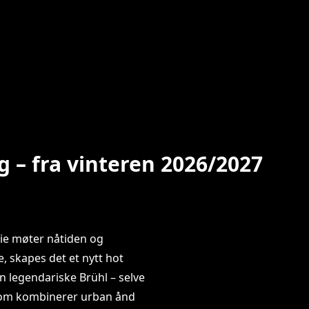
g – fra vinteren 2026/2027
orie møter nåtiden og
, skapes det et nytt hot
en legendariske Brühl – selve
 som kombinerer urban ånd