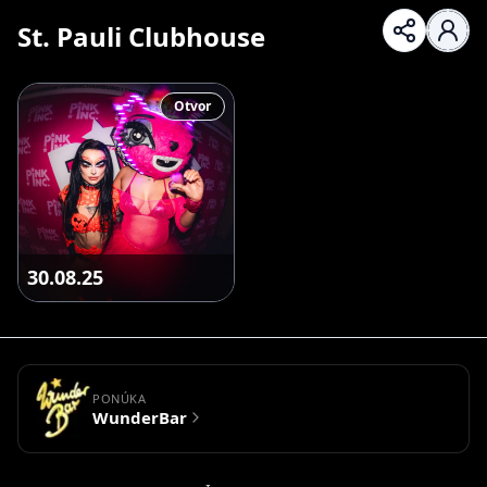
St. Pauli Clubhouse
Otvor
30.08.25
PONÚKA
WunderBar