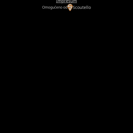
Impresum
Scoutello
Omogućeno od