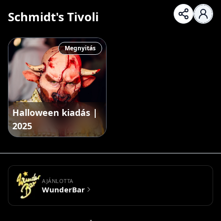
Schmidt's Tivoli
Megnyitás
Halloween kiadás |
2025
AJÁNLOTTA
WunderBar